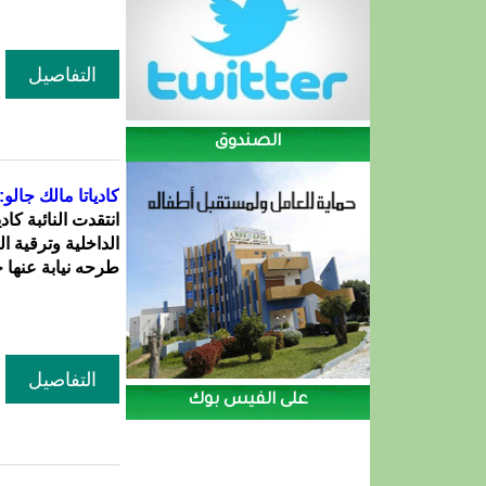
التفاصيل
الصندوق
كادياتا مالك جالو
انتقدت النائبة كا
الداخلية وترقية ال
طرحه نيابة عنها خ
التفاصيل
على الفيس بوك