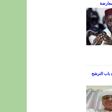
معارضة
 باب الترشح