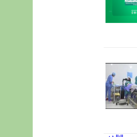
…
التالية ›