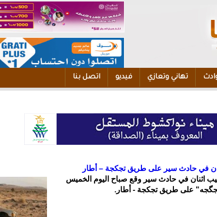
ادث
تهاني وتعازي
فيديو
اتصل بنا
تان في حادث سير على طريق تجكجة – أطار
اثنان في حادث سير وقع صباح اليوم الخميس
گجه" على طريق تجكجة - أطار.