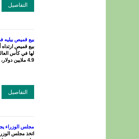
التفاصيل
بيع قميص بيليه في نهائي موندي
بيع قميص ارتداه 
4.9 ملايين دولار، حسب ما أعلنت دار سوذبيز للمزادات.
التفاصيل
مجلس الوزراء يجر
اتخذ مجلس الوزر