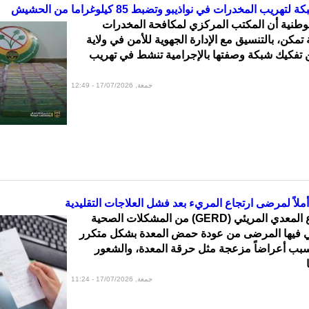
ب المخدرات في نواذيبو وتضبط 85 كيلوغراما من الحشيش
وطنية أن المكتب المركزي لمكافحة المخدرات
 تمكن، بالتنسيق مع الإدارة الجهوية للأمن في ولاية
ن تفكيك شبكة وصفتها بالإجرامية تنشط في تهريب
جمعة, 17/07/2026 - 12:49
أملاً لمرضى ارتجاع المريء بعد فشل العلاجات التقليدية
يُعد مرض الارتجاع المعدي المريئي (GERD) من المشكلات الصحية
اني فيها المرضى من عودة حمض المعدة بشكل متكرر
سبب أعراضاً مزعجة مثل حرقة المعدة، والشعور
جمعة, 17/07/2026 - 11:24