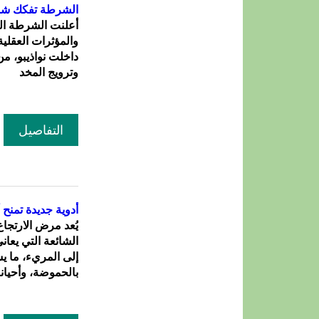
الشرطة تفكك شبكة لتهري
أعلنت الشرطة ال
والمؤثرات العقلية
داخلت نواذيبو، م
وترويج المخد
التفاصيل
أدوية جديدة تمنح 
الشائعة التي يع
إلى المريء، ما ي
بالحموضة، وأحيانا