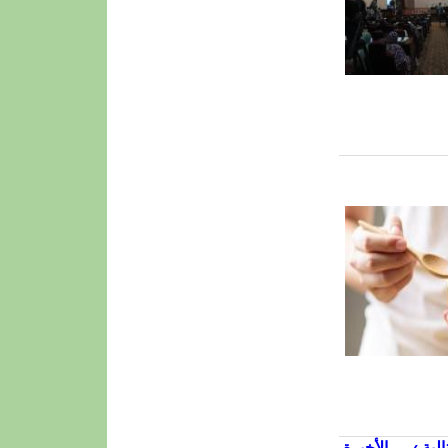
الية ›
الأخيرة