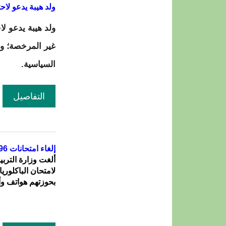
ولد هيبة يدعو لا
ولد هيبة يدعو ل
غير المرخصة؛ وي
السياسية.
التفاصيل
إلغاء امتحانات 96 مترشحا في الباكلوريا بعد ضبط هواتف وأجهزة اتصال داخل القاعات
لامتحان الباكلوريا
بحوزتهم هواتف وأ