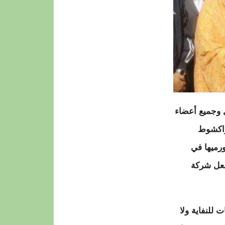
ل وجميع أعضاء
نواكشوط
رميها في
تفعل شركة
 للنفاية ولا