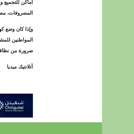
أماكن للتجميع ول
المصروفات، مصحو
وإذا كان وضع ك
المواطنين للمشا
ضرورة من نظافة
آتلانتيك ميديا