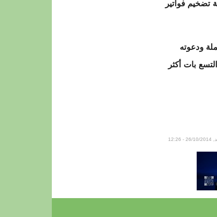
ة تضخيم فواتير
لة ودعوته
لتسع بات أكثر
26/1 - 12:26