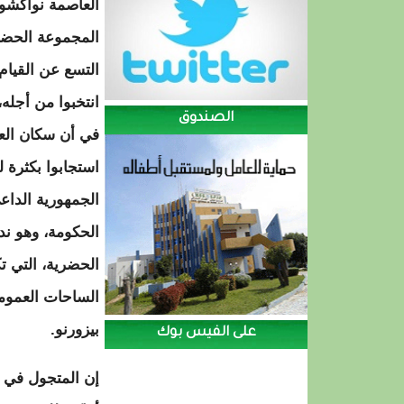
العاصمة نواكش
المجموعة الحضري
التسع عن القيام 
انتخبوا من أجله
الصندوق
في أن سكان الع
استجابوا بكثرة ل
الجمهورية الداع
الحكومة، وهو ند
الحضرية، التي ت
الساحات العمومي
بيزورنو.
على الفيس بوك
إن المتجول في ا