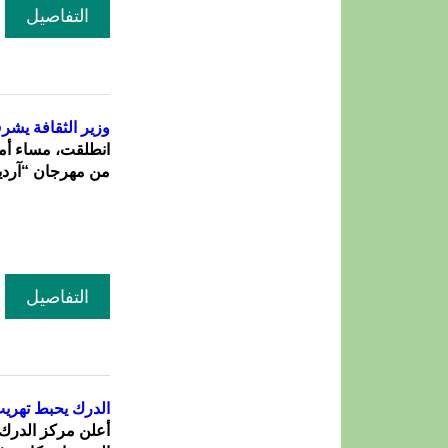
التفاصيل
وزير الثقافة يشر
انطلقت، مساء أم
من مهرجان “آردين”
التفاصيل
الدرك يحبط تهريب 10 كلغ من المخدرات كانت متجهة إلى ن
أعلن مركز الدرك