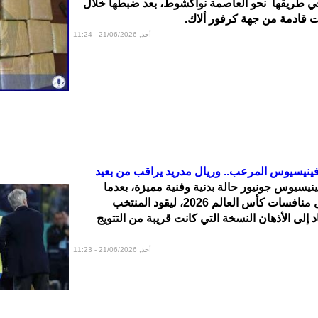
ي طريقها نحو العاصمة نواكشوط، بعد ضبطها خلال
 قادمة من جهة كرفور ألاك.
أحد, 21/06/2026 - 11:24
فينيسيوس المرعب.. وريال مدريد يراقب من بعيد
نيسيوس جونيور حالة بدنية وفنية مميزة، بعدما
استعاد بريقه خلال منافسات كأس العالم 2026، ليقود المنتخب
اد إلى الأذهان النسخة التي كانت قريبة من التتويج
أحد, 21/06/2026 - 11:23