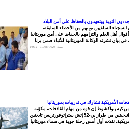
ًا من السجناء السلفيين توبتهم من الأخطاء السابقة،
قوال أهل العلم والتزامهم بالحفاظ على أمن موريتانيا
في بيان نشرته الوكالة الموريتانية للأنباء ضمن برنا
جمعة, 19/06/2026 - 16:17
فات الأمريكية تشارك في تدريبات بموريتانيا
مريكية بنواكشوط إن قوة من مهام القاذفات، مكوّنة
من قاذفتين استراتيجيتين من طراز بي-52 إتش ستراتوفورتريس تابعتين
أمريكية، نفذت أول أمس رحلة جوية في سماء موريتانيا