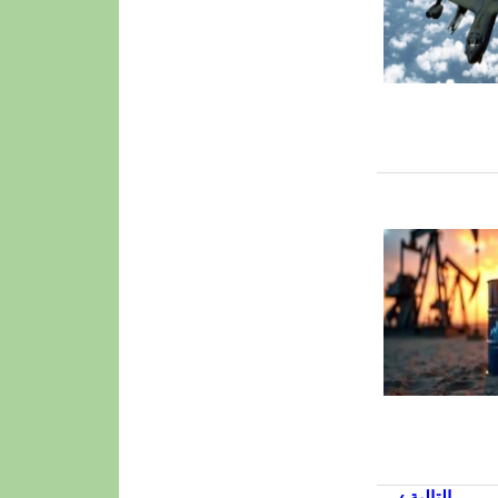
…
التالية ›