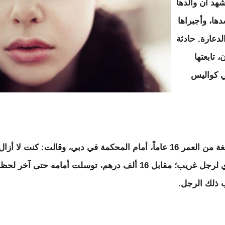
شهد أن والدها
دها، وأجبراها
دعارة. حادثة
، تابعتها
 كواليس
وقفت الابنة البالغة من العمر 16 عاماً، أمام المحكمة في دبي، وقالت: كنت 
والدي باع جسدي لرجل غريب؛ مقابل 16 ألف درهم، توسلت أمامه حتى 
ذلك الرجل.