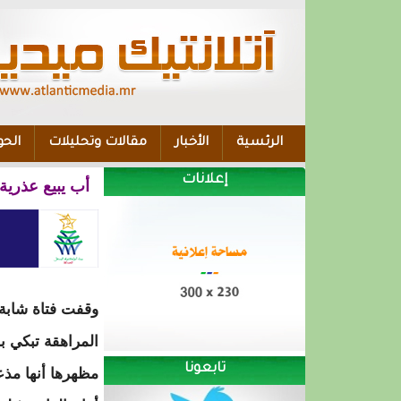
الرئسية
الأخبار
مقالات وتحليلات
الحو
إعلانات
أب يبيع عذرية ابنته 
وقفت فتاة شابة
المراهقة تبكي ب
تابعونا
مظهرها أنها مذع