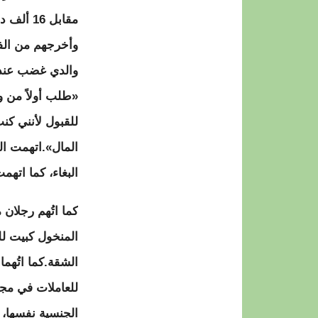
مقابل 16
وأخرجهم من الفق
والدي غضب عندم
«طلب أولاً من و
للقبول لأنني ك
المال».اتهمت الن
البغاء، كما اتهمت 
المنخول كبيت للد
الشقة.كما اتُهما
للعاملات في مجال
الجنسية نفسها، 