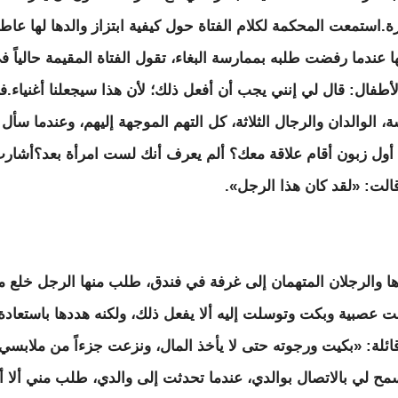
.استمعت المحكمة لكلام الفتاة حول كيفية ابتزاز والدها لها عاطف
ا عندما رفضت طلبه بممارسة البغاء، تقول الفتاة المقيمة حالياً
الأطفال: قال لي إنني يجب أن أفعل ذلك؛ لأن هذا سيجعلنا أغنياء.
، الوالدان والرجال الثلاثة، كل التهم الموجهة إليهم، وعندما سأ
 أول زبون أقام علاقة معك؟ ألم يعرف أنك لست امرأة بعد؟أشارت
الت: «لقد كان هذا الرجل».
ا والرجلان المتهمان إلى غرفة في فندق، طلب منها الرجل خلع ملا
ئلة: «بكيت ورجوته حتى لا يأخذ المال، ونزعت جزءاً من ملابسي،
ح لي بالاتصال بوالدي، عندما تحدثت إلى والدي، طلب مني ألا 