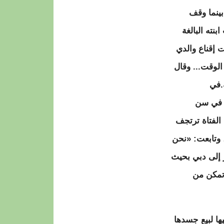
عد متر منها، بينما وقف
طت ابنته البالغة
ات إقناع والدي
الوقت... وقال
.في
ة في سن
.شوهدت الفتاة ترتجف
 وتابعت: «نحن
 إلى دبي بحيث
أتمكن من
ها لبيع جسدها