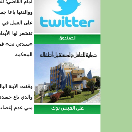
أمام القاضي؛ لت
ووالدتها باعا جس
على العمل في ال
تقشعر لها الأبدان
الصندوق
«سيدتي نت» في
المحكمة.
مني عدم إغضاب 
على الفيس بوك