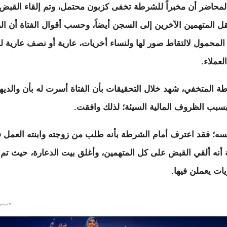
محاضر أن مخبراً للشرطة تخفى كزبون محتمل، وتم إلقاء القبض 
ل المتهمين الآخرين إلى السجن أيضاً، وحسب أقوال الفتاة أن ال
المحمول لالتقاط صور لها ولنساء أخريات، عارية أو نصف عارية 
عملاء.
 المتخفي، شهد خلال التحقيقات بأن الفتاة أسرت له بأن والديها 
بسبب الظروف المالية السيئة؛ لذلك وافقت.
سه؛ فقد اعترف أمام الشرطة بأنه طلب من زوجته وابنته العمل 
جة أنه ألقي القبض على كل المتهمين، وأغلق بيت الدعارة، حيث تم 
ت يعملن فيها.
خميس, 15/05/2014 