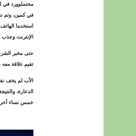
محتملوورد في ال
في كمين، وتم نق
استخدما الهاتف 
الإنترنت وجذب ال
حتى مخبر الشرطة
تقيم علاقة معه 
الأب لم يخف نف
الدعارة، والنتي
خمس نساء أخريا