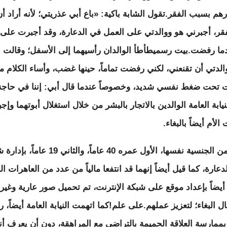
 ألف درهم بسبب الفقر.تقول الشابة باكية: «باع أبي عذريتي؛ لأنه أراد أ
ر، أجبرني هو ووالدتي على العمل في الدعارة، وقد أجبرت على 
ا رفضت.بيت رسميطأطأ الوالدان رأسيهما إلى الأسفل؛ وقالت ال
الدتي أن تقنعني، لكني رفضت تماماً، حينها غضب، وأساء الكلام
نت تحت ضغط نفسي شديد، وخصوصاً عندما قال أبي: إننا في حاجة
يابة العامة الوالدين بالاتجار بالبشر من خلال استغلال أبوتهما وإجب
الأم أيضاً بالبغاء.
كما اتُهم رجلان من الجنسية نفسها، الأول عمره 
عارة، كما قيل أيضاً إنهما قد انتفعا مالياً من عدد من العاهرات ا
 أيضاً بإعداد موقع على شبكة الإنترنت، تم تحميل صور عارية وغير 
 البغاء؛ لتعزيز عملهم.على علم!كما اتهمت النيابة العامة أيضاً،
بممارسة العلاقة الحميمة بالتراضي مع المراهقة، دون أن يعرف أ