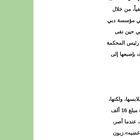
ياً، من خلال
 في مؤسسة دبي
في حين نفى
ل رئيس المحكمة
 بإصبعها إلى
بسها، ولكنها،
حسب قولها، كانت عصبية وبكت وتوسلت إليه ألا يفعل ذلك، ولكنه هددها باستعادة مبلغ 16 ألف
 عندما أصر،
أغضبه».زبون