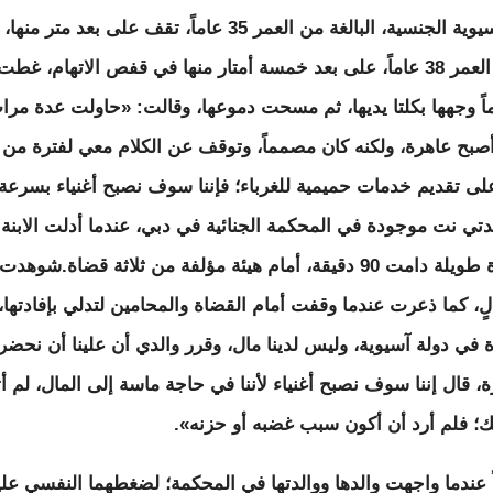
كانت والدتها الآسيوية الجنسية، البالغة من العمر 35 عاماً، تقف على ب
والدها البالغ من العمر 38 عاماً، على بعد خمسة أمتار منها في قفص الاتهام، غ
لعمر 16 عاماً وجهها بكلتا يديها، ثم مسحت دموعها، وقالت: «حاولت عدة مر
ن أصبح عاهرة، ولكنه كان مصمماً، وتوقف عن الكلام معي لفترة من 
لى تقديم خدمات حميمية للغرباء؛ فإننا سوف نصبح أغنياء بسرعة
تي نت موجودة في المحكمة الجنائية في دبي، عندما أدلت الابن
المراهقة بشهادة طويلة دامت 90 دقيقة، أمام هيئة مؤلفة من ثلاثة قضاة
، كما ذعرت عندما وقفت أمام القضاة والمحامين لتدلي بإفادتها،
في دولة آسيوية، وليس لدينا مال، وقرر والدي أن علينا أن نحضر
، قال إننا سوف نصبح أغنياء لأننا في حاجة ماسة إلى المال، لم 
ك؛ فلم أرد أن أكون سبب غضبه أو حزنه».
اً عندما واجهت والدها ووالدتها في المحكمة؛ لضغطهما النفسي علي