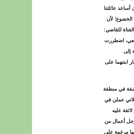
ن أساعد عائلتنا
الخضوع؛ لأن
فتاة للقاضي:
 معي، اضطررت
 إلى
ار ابنتهما على
40 عاماً، والثاني 19 عاماً، بإدارة شقة في منطقة
للاتي عملن في
لائقة عليه
 رجل أعمال من
نها مرغمة على