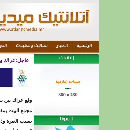
الرئسية
الأخبار
مقالات وتحليلات
الحو
إعلانات
عاجل:عراك بي
وقع عراك بين س
مجمع البيت بمق
تابعونا
بسبب الغيرة وذل