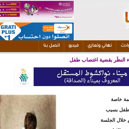
ادث
تهاني وتعازي
فيديو
اتصل بنا
اء النظَر بقضية اغتصاب طفل
مة خاصة
طفل بسبب
 خلال الجلسة