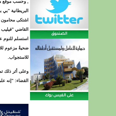
, وحسب موقع هيئ
البريطانية "بي 
اشتكى محامون 
القاضي "فيليب ك
الصندوق
استسلم للنوم عن
ضحيةُ مزعوم لل
للاستجواب.
وعلى أثر ذلك تم
القضاء: "إنه عل
على الفيس بوك