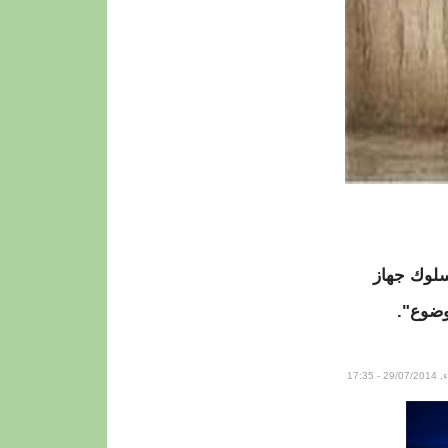
سلوك جهاز
وضوع".
29/ - 17:35