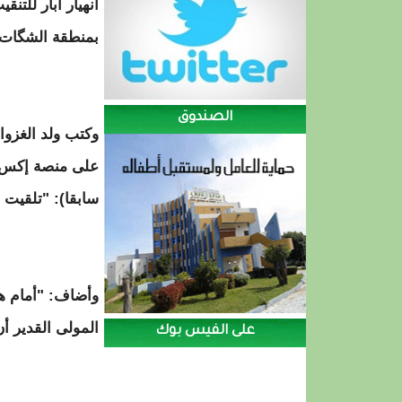
انهيار آبار للتن
بمنطقة الشگات ش
الصندوق
وكتب ولد الغزوا
على منصة إكس (
سابقا): "تلقيت 
وأضاف: "أمام هذ
المولى القدير أ
على الفيس بوك