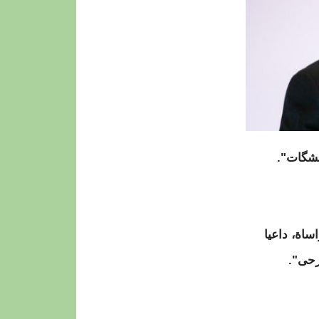
لشگات".
اة، داعيا
رحى".