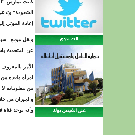
كانت تمارس “أ
الشعوذة” وتدعي
إعادة الموتى إلى
ونقل موقع “سبق
الصندوق
عن المتحدث باس
الأمر بالمعروف 
امرأة وافدة من 
من معلومات لا ي
والجيران من خلا
وأنه يوجد فتاة 
على الفيس بوك