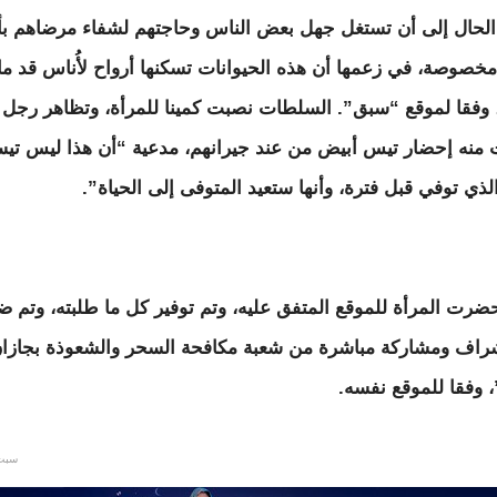
 الحال إلى أن تستغل جهل بعض الناس وحاجتهم لشفاء مرضاهم ب
خصوصة، في زعمها أن هذه الحيوانات تسكنها أرواح لأُناس قد ماتوا
، وفقا لموقع “سبق”. السلطات نصبت كمينا للمرأة، وتظاهر رجل بأ
 منه إحضار تيس أبيض من عند جيرانهم، مدعية “أن هذا ليس تيساً
لذي توفي قبل فترة، وأنها ستعيد المتوفى إلى الحياة”.
رت المرأة للموقع المتفق عليه، وتم توفير كل ما طلبته، وتم ض
راف ومشاركة مباشرة من شعبة مكافحة السحر والشعوذة بجازان،
 وفقا للموقع نفسه.
سبت, 7/06/2014