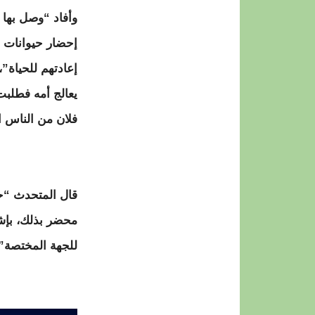
وأفاد “وصل بها
إحضار حيوانات م
إعادتهم للحياة”
يعالج أمه فطلبت
فلان من الناس ا
قال المتحدث “حض
محضر بذلك، بإش
للجهة المختصة”،